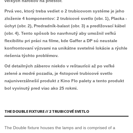
veľkých nárokov na priestor.
Prvá vec, ktorý treba vediet o 2 trubicovom systéme je jeho
zloženie 4 komponentov: 2 trubicové svetlo (obr. 1), Placka -
úchyt (obr. 2), Predradník-balast (obr. 3) a predlžovací kábel
(obr. 4). Tento spôsob bo navrhnutý aby umožnil veľkú
flexibilitu pri práci na filme, kde Gaffer a DP sú neustale
konfrontovaní výzvami na unikátne svetelné lokácie a rýchle
riešenia týchto problémov.
Od detailných záberov niekdo v reštaurícii až po veľké
zelené a modré pozadia, je 4stopové trubicové svetlo
najuniverzálnešií produkt z Kino Flo palety a tento produkt
bol vyvinutý pred viac ako 25 rokmi.
THE DOUBLE FIXTURE // 2 TRUBICOVÉ SVETLO
The Double fixture houses the lamps and is comprised of a