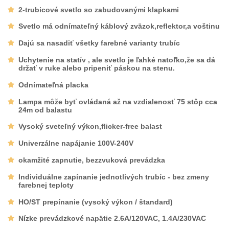
2-trubicové svetlo so zabudovanými klapkami
Svetlo má odnímateľný káblový zväzok,reflektor,a voštinu
Dajú sa nasadiť všetky farebné varianty trubíc
Uchytenie na statív , ale svetlo je ľahké natoľko,že sa dá
držať v ruke alebo pripeniť páskou na stenu.
Odnímateľná placka
Lampa môže byť ovládaná až na vzdialenosť 75 stôp cca
24m od balastu
Vysoký sveteľný výkon,flicker-free balast
Univerzálne napájanie 100V-240V
okamžité zapnutie, bezzvuková prevádzka
Individuálne zapínanie jednotlivých trubíc - bez zmeny
farebnej teploty
HO/ST prepínanie (vysoký výkon / štandard)
Nízke prevádzkové napätie 2.6A/120VAC, 1.4A/230VAC