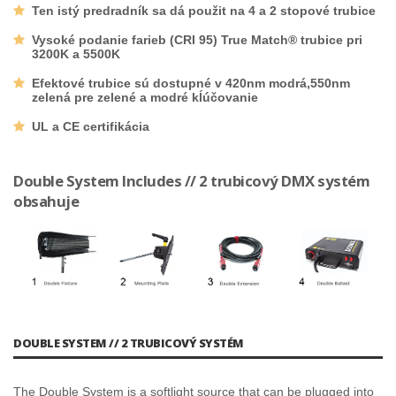
Ten istý predradník sa dá použit na 4 a 2 stopové trubice
Vysoké podanie farieb (CRI 95) True Match® trubice pri
3200K a 5500K
Efektové trubice sú dostupné v 420nm modrá,550nm
zelená pre zelené a modré kĺúčovanie
UL a CE certifikácia
Double System Includes // 2 trubicový DMX systém
obsahuje
DOUBLE SYSTEM // 2 TRUBICOVÝ SYSTÉM
The Double System is a softlight source that can be plugged into