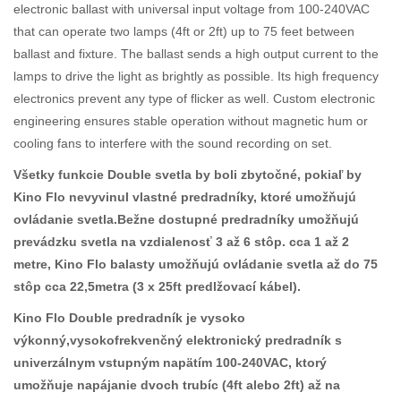
electronic ballast with universal input voltage from 100-240VAC
that can operate two lamps (4ft or 2ft) up to 75 feet between
ballast and fixture. The ballast sends a high output current to the
lamps to drive the light as brightly as possible. Its high frequency
electronics prevent any type of flicker as well. Custom electronic
engineering ensures stable operation without magnetic hum or
cooling fans to interfere with the sound recording on set.
Všetky funkcie Double svetla by boli zbytočné, pokiaľ by
Kino Flo nevyvinul vlastné predradníky, ktoré umožňujú
ovládanie svetla.Bežne dostupné predradníky umožňujú
prevádzku svetla na vzdialenosť 3 až 6 stôp. cca 1 až 2
metre, Kino Flo balasty umožňujú ovládanie svetla až do 75
stôp cca 22,5metra (3 x 25ft predlžovací kábel).
Kino Flo Double predradník je vysoko
výkonný,vysokofrekvenčný elektronický predradník s
univerzálnym vstupným napätím 100-240VAC, ktorý
umožňuje napájanie dvoch trubíc (4ft alebo 2ft) až na