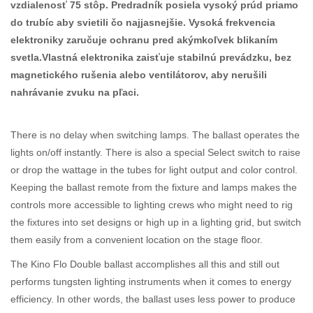
vzdialenosť 75 stôp. Predradník posiela vysoký prúd priamo
do trubíc aby svietili čo najjasnejšie. Vysoká frekvencia
elektroniky zaručuje ochranu pred akýmkoľvek blikaním
svetla.Vlastná elektronika zaisťuje stabilnú prevádzku, bez
magnetického rušenia alebo ventilátorov, aby nerušili
nahrávanie zvuku na pľaci.
There is no delay when switching lamps. The ballast operates the
lights on/off instantly. There is also a special Select switch to raise
or drop the wattage in the tubes for light output and color control.
Keeping the ballast remote from the fixture and lamps makes the
controls more accessible to lighting crews who might need to rig
the fixtures into set designs or high up in a lighting grid, but switch
them easily from a convenient location on the stage floor.
The Kino Flo Double ballast accomplishes all this and still out
performs tungsten lighting instruments when it comes to energy
efficiency. In other words, the ballast uses less power to produce