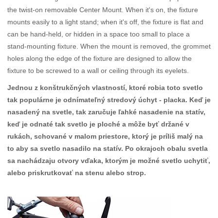
the twist-on removable Center Mount. When it's on, the fixture
mounts easily to a light stand; when it's off, the fixture is flat and
can be hand-held, or hidden in a space too small to place a
stand-mounting fixture. When the mount is removed, the grommet
holes along the edge of the fixture are designed to allow the
fixture to be screwed to a wall or ceiling through its eyelets.
Jednou z konštrukčných vlastností, ktoré robia toto svetlo
tak populárne je odnímateľný stredový úchyt - placka. Keď je
nasadený na svetle, tak zaručuje ľahké nasadenie na statív,
keď je odnaté tak svetlo je ploché a môže byť držané v
rukách, schované v malom priestore, ktorý je príliš malý na
to aby sa svetlo nasadilo na statív. Po okrajoch obalu svetla
sa nachádzaju otvory vďaka, ktorým je možné svetlo uchytiť,
alebo priskrutkovať na stenu alebo strop.