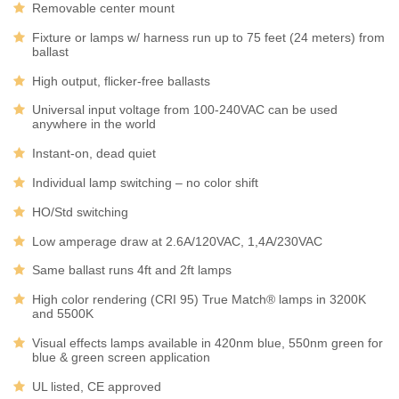
Removable center mount
Fixture or lamps w/ harness run up to 75 feet (24 meters) from
ballast
High output, flicker-free ballasts
Universal input voltage from 100-240VAC can be used
anywhere in the world
Instant-on, dead quiet
Individual lamp switching – no color shift
HO/Std switching
Low amperage draw at 2.6A/120VAC, 1,4A/230VAC
Same ballast runs 4ft and 2ft lamps
High color rendering (CRI 95) True Match® lamps in 3200K
and 5500K
Visual effects lamps available in 420nm blue, 550nm green for
blue & green screen application
UL listed, CE approved