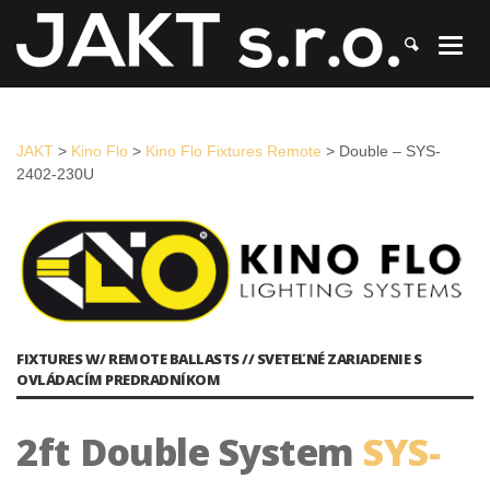
JAKT
>
Kino Flo
>
Kino Flo Fixtures Remote
>
Double – SYS-2402-
230U
JAKT
>
Kino Flo
>
Kino Flo Fixtures Remote
>
Double – SYS-
2402-230U
FIXTURES W/ REMOTE BALLASTS // SVETEĽNÉ ZARIADENIE S
OVLÁDACÍM PREDRADNÍKOM
2ft Double System
SYS-