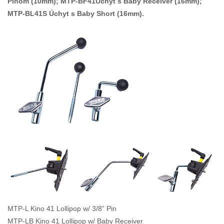
Pinom (10mm); MTP-BF41Úchyt s Baby Receiver (16mm);
MTP-BL41S Úchyt s Baby Short (16mm).
MTP-L Kino 41 Lollipop w/ 3/8” Pin
MTP-LB Kino 41 Lollipop w/ Baby Receiver