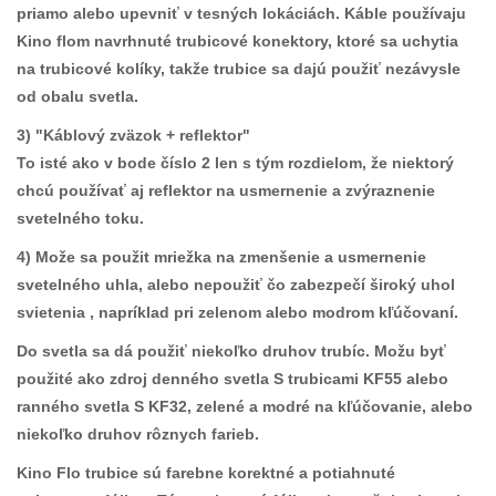
priamo alebo upevniť v tesných lokáciách. Káble používaju
Kino flom navrhnuté trubicové konektory, ktoré sa uchytia
na trubicové kolíky, takže trubice sa dajú použiť nezávysle
od obalu svetla.
3) "Káblový zväzok + reflektor"
To isté ako v bode číslo 2 len s tým rozdielom, že niektorý
chcú používať aj reflektor na usmernenie a zvýraznenie
svetelného toku.
4) Može sa použit mriežka na zmenšenie a usmernenie
svetelného uhla, alebo nepoužiť čo zabezpečí široký uhol
svietenia , napríklad pri zelenom alebo modrom kľúčovaní.
Do svetla sa dá použiť niekoľko druhov trubíc. Možu byť
použité ako zdroj denného svetla S trubicami KF55 alebo
ranného svetla S KF32, zelené a modré na kľúčovanie, alebo
niekoľko druhov rôznych farieb.
Kino Flo trubice sú farebne korektné a potiahnuté