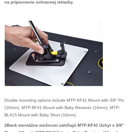
na pripevnenie ochrannej retiazky.
Double mounting options include MTP-KF41 Mount with 3/8" Pin
(10mm); MTP-BF41 Mount with Baby Receiver (16mm); MTP-
BL41S Mount with Baby Short (16mm).
2Bank montážne možnosti zahŕňajú MTP-KF41 Úchyt s 3/8"